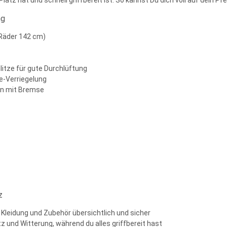
 Platz hat und schnell griffbereit ist. So kannst Du dich voll auf dein
ng
 Räder 142 cm)
itze für gute Durchlüftung
te-Verriegelung
len mit Bremse
z
 Kleidung und Zubehör übersichtlich und sicher
und Witterung, während du alles griffbereit hast