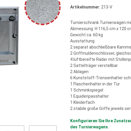
Artikelnummer:
213-V
Turnierschrank Turnierwagen mi
Abmessung: H 116,5 cm x 120 cm
Gewicht ca. 60 kg
Ausstattung:
2 separat abschließbare Kammer
2 Griffmuldenschlösser, gleichs
4 luftbereifte Räder mit Stollen
2 Sattelträger verstellbar
2 Ablagen
6 Kunststoff-Trensenhalter sc
1 Flaschenhalter in der Tür
1 Schminkspiegel
1 Equidenpasshalter
1 Kleiderfach
2 stabile große Griffe jeweils sei
Konfigurieren Sie Ihre Zusatza
des Turnierwagens.