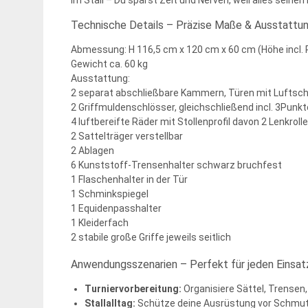
im Stall – Du sparst Zeit und Nerven, weil alles seinen
Technische Details – Präzise Maße & Ausstattu
Abmessung: H 116,5 cm x 120 cm x 60 cm (Höhe incl.
Gewicht ca. 60 kg
Ausstattung:
2 separat abschließbare Kammern, Türen mit Luftschl
2 Griffmuldenschlösser, gleichschließend incl. 3Punk
4 luftbereifte Räder mit Stollenprofil davon 2 Lenkrol
2 Sattelträger verstellbar
2 Ablagen
6 Kunststoff-Trensenhalter schwarz bruchfest
1 Flaschenhalter in der Tür
1 Schminkspiegel
1 Equidenpasshalter
1 Kleiderfach
2 stabile große Griffe jeweils seitlich
Anwendungsszenarien – Perfekt für jeden Einsat
Turniervorbereitung:
Organisiere Sättel, Trensen,
Stallalltag:
Schütze deine Ausrüstung vor Schmutz 