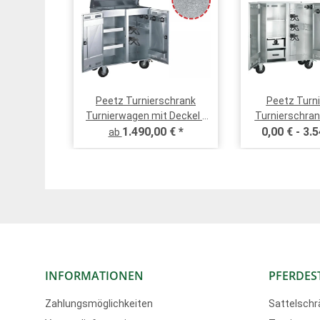
nk ab 180
Peetz Turnierschrank
Peetz Turn
rzinktes
Turnierwagen mit Deckel -
Turnierschra
telträger
 €
*
COMFORT - verzinkt oder
1.490,00 €
*
verzinktes Sta
0,00 € -
3.5
ab
gen, 4
Edelstahl - wahlweise mit
Edelst
enhalter
umfangreicher Ausstattung
enhalter,
hloss,
gelung
INFORMATIONEN
PFERDES
Zahlungsmöglichkeiten
Sattelschr