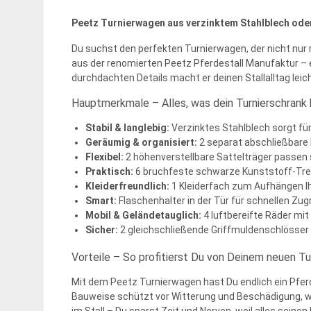
Peetz Turnierwagen aus verzinktem Stahlblech oder
Du suchst den perfekten Turnierwagen, der nicht nur 
aus der renomierten Peetz Pferdestall Manufaktur – e
durchdachten Details macht er deinen Stallalltag leic
Hauptmerkmale – Alles, was dein Turnierschrank
Stabil & langlebig:
Verzinktes Stahlblech sorgt fü
Geräumig & organisiert:
2 separat abschließbare 
Flexibel:
2 höhenverstellbare Sattelträger passen
Praktisch:
6 bruchfeste schwarze Kunststoff-Tren
Kleiderfreundlich:
1 Kleiderfach zum Aufhängen I
Smart:
Flaschenhalter in der Tür für schnellen Zugr
Mobil & Geländetauglich:
4 luftbereifte Räder mit
Sicher:
2 gleichschließende Griffmuldenschlösser 
Vorteile – So profitierst Du von Deinem neuen T
Mit dem Peetz Turnierwagen hast Du endlich ein Pferde
Bauweise schützt vor Witterung und Beschädigung, wäh