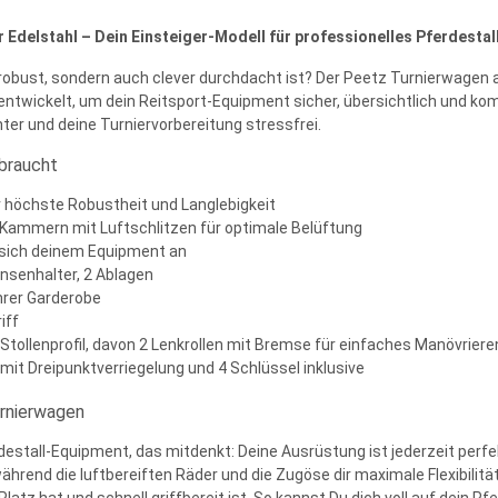
 Edelstahl – Dein Einsteiger-Modell für professionelles Pferdesta
robust, sondern auch clever durchdacht ist? Der Peetz Turnierwagen a
ntwickelt, um dein Reitsport-Equipment sicher, übersichtlich und kom
hter und deine Turniervorbereitung stressfrei.
 braucht
r höchste Robustheit und Langlebigkeit
Kammern mit Luftschlitzen für optimale Belüftung
 sich deinem Equipment an
senhalter, 2 Ablagen
hrer Garderobe
iff
 Stollenprofil, davon 2 Lenkrollen mit Bremse für einfaches Manövrier
mit Dreipunktverriegelung und 4
Schlüssel inklusive
urnierwagen
stall-Equipment, das mitdenkt: Deine Ausrüstung ist jederzeit perfek
rend die luftbereiften Räder und die Zugöse dir maximale Flexibilitä