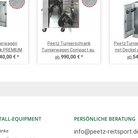
ierwagen
Peetz Turnierschrank
PeetzTurnie
nk PREMIUM
Turnierwagen Compact aus
mit Deckel 
hlblech oder
40,00 €
*
verzinktem Stahlblech oder
990,00 €
*
Stahlble
54
ab
ab
ahl
Edelstahl
TALL-EQUIPMENT
PERSÖNLICHE BERATUNG
info@peetz-reitsport.d
änke