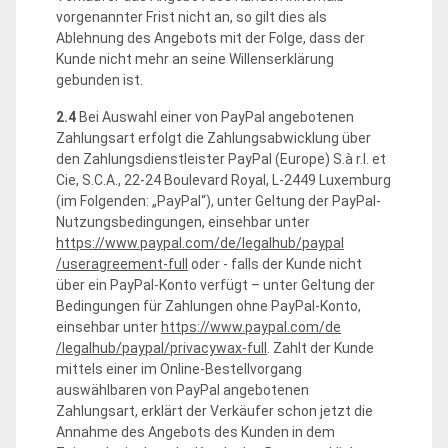
vorgenannter Frist nicht an, so gilt dies als
Ablehnung des Angebots mit der Folge, dass der
Kunde nicht mehr an seine Willenserklärung
gebunden ist.
2.4
Bei Auswahl einer von PayPal angebotenen
Zahlungsart erfolgt die Zahlungsabwicklung über
den Zahlungsdienstleister PayPal (Europe) S.à r.l. et
Cie, S.C.A., 22-24 Boulevard Royal, L-2449 Luxemburg
(im Folgenden: „PayPal“), unter Geltung der PayPal-
Nutzungsbedingungen, einsehbar unter
https://www.paypal.com
/de
/legalhub
/paypal
/useragreement-full
oder - falls der Kunde nicht
über ein PayPal-Konto verfügt – unter Geltung der
Bedingungen für Zahlungen ohne PayPal-Konto,
einsehbar unter
https://www.paypal.com
/de
/legalhub
/paypal
/privacywax-full
. Zahlt der Kunde
mittels einer im Online-Bestellvorgang
auswählbaren von PayPal angebotenen
Zahlungsart, erklärt der Verkäufer schon jetzt die
Annahme des Angebots des Kunden in dem