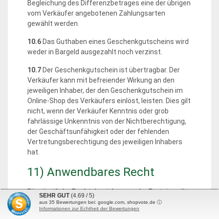
Begleichung des Differenzbetrages eine der übrigen
vom Verkäufer angebotenen Zahlungsarten
gewählt werden.
10.6
Das Guthaben eines Geschenkgutscheins wird
weder in Bargeld ausgezahlt noch verzinst.
10.7
Der Geschenkgutschein ist übertragbar. Der
Verkäufer kann mit befreiender Wirkung an den
jeweiligen Inhaber, der den Geschenkgutschein im
Online-Shop des Verkäufers einlöst, leisten. Dies gilt
nicht, wenn der Verkäufer Kenntnis oder grob
fahrlässige Unkenntnis von der Nichtberechtigung,
der Geschäftsunfähigkeit oder der fehlenden
Vertretungsberechtigung des jeweiligen Inhabers
hat.
11) Anwendbares Recht
Für sämtliche Rechtsbeziehungen der Parteien gilt
SEHR GUT
(4.69 / 5)
das Recht der Bundesrepublik Deutschland unter
aus
35
Bewertungen bei: google.com, shopvote.de ⓘ
Informationen zur Echtheit der Bewertungen
Ausschluss der Gesetze über den internationalen