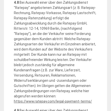
4.8
Bei Auswahl einer über den Zahlungsdienst
"Ratepay" angebotenen Zahlungsart (z. B. Ratepay-
Rechnung, Ratepay-Vorkasse, Ratepay-Lastschrift,
Ratepay-Ratenzahlung) erfolgt die
Zahlungsabwicklung durch die Ratepay GmbH,
Ritterstr. 12-14, 10969 Berlin, (nachfolgend
“Ratepay”), an die der Verkäufer seine Forderung
gegenüber dem Kunden abtritt. Welche Ratepay-
Zahlungsarten der Verkäufer im Einzelnen anbietet,
wird dem Kunden auf der Website des Verkäufers
mitgeteilt. Der Kunde kann nur an Ratepay mit
schuldbefreiender Wirkung leisten. Der Verkäufer
bleibt jedoch zuständig für allgemeine
Kundenanfragen (z.B. zur Ware, Lieferzeit,
Versendung, Retouren, Reklamationen,
Widerrufserklärungen und -zusendungen oder
Gutschriften). Im Übrigen gelten die Allgemeinen
Zahlungsbedingungen von Ratepay, welche hier
abgerufen werden können:
https://www.ratepay.com
/legal-payment-terms
/
4.9
Bei Auswahl einer über den Zahlungsdienst