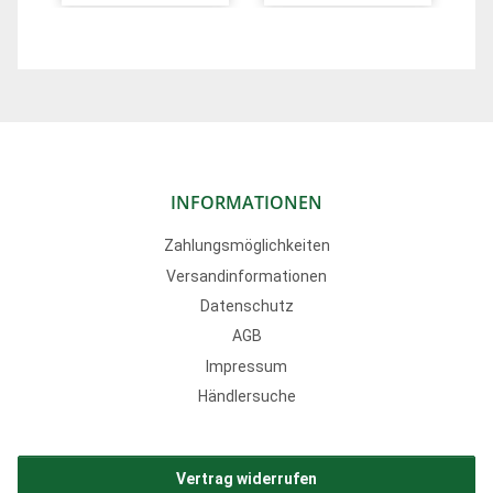
verzinktes
Compact aus
Stahlblech, 1
verzinktem
Hutablage, 1 Ablage,
Stahlblech oder
1 Sattelträger
Edelstahl
schwarz, 4
Kunststoff-
Trensenhalter
INFORMATIONEN
Zahlungsmöglichkeiten
Versandinformationen
Datenschutz
AGB
Impressum
Händlersuche
Vertrag widerrufen