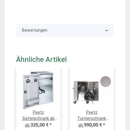
Bewertungen
Ähnliche Artikel
Peetz
Peetz
Sattelschrank ab
Turnierschrank
106 x 60 x 60 cm,
325,00 €
*
Turnierwagen
990,00 €
*
ab
ab