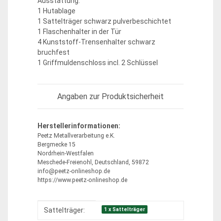
Ausstattung:
1 Hutablage
1 Sattelträger schwarz pulverbeschichtet
1 Flaschenhalter in der Tür
4 Kunststoff-Trensenhalter schwarz
bruchfest
1 Griffmuldenschloss incl. 2 Schlüssel
Angaben zur Produktsicherheit
Herstellerinformationen:
Peetz Metallverarbeitung e.K.
Bergmecke 15
Nordrhein-Westfalen
Meschede-Freienohl, Deutschland, 59872
info@peetz-onlineshop.de
https://www.peetz-onlineshop.de
Produkteigenschaft
Wert
1 x Sattelträger
Sattelträger: