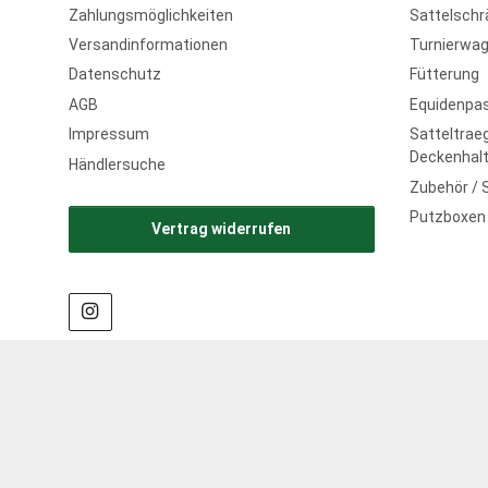
Zahlungsmöglichkeiten
Sattelschr
Versandinformationen
Turnierwag
Datenschutz
Fütterung
AGB
Equidenpa
Impressum
Satteltraeg
Deckenhalt
Händlersuche
Zubehör / 
Putzboxen
Vertrag widerrufen
* Alle genannten Preise sind "Netto" 