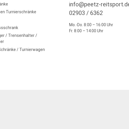
info@peetz-reitsport.d
änke
en Turnierschränke
02903 / 6362
Mo.-Do. 8:00 – 16:00 Uhr
ssschrank
Fr. 8:00 – 14:00 Uhr
er / Trensenhalter /
er
Schränke / Turnierwagen
zzgl. der gesetzlichen MwSt. und gelten ausschließlich für autorisierte
Powered by
cartodesign
| © Peetz Reitsport