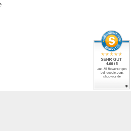
e
SEHR GUT
4.69 / 5
aus 35 Bewertungen
bei: google.com,
shopvote.de
 Händler, ab Werk zzgl.
Frachtkosten
.