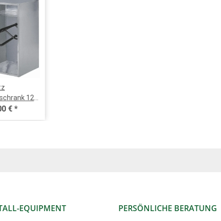
tz
schrank 120
 verzinktes
00 €
*
Hutablage, 1
telhalter
unststoff-
 schwarz, 1
lter, 1
nschloss
TALL-EQUIPMENT
PERSÖNLICHE BERATUNG